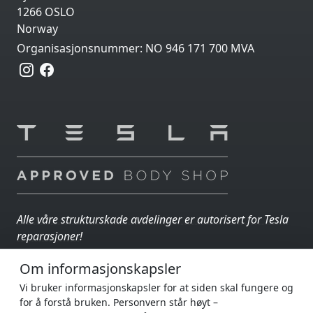
1266 OSLO
Norway
Organisasjonsnummer: NO 946 171 700 MVA
Alle våre strukturskade avdelinger er autorisert for Tesla
reparasjoner!
Om informasjonskapsler
AUTOIN GRUPPEN
En del av
:
Vi bruker informasjonskapsler for at siden skal fungere og
for å forstå bruken. Personvern står høyt –
AutoFrakt
- din biltransportpartner