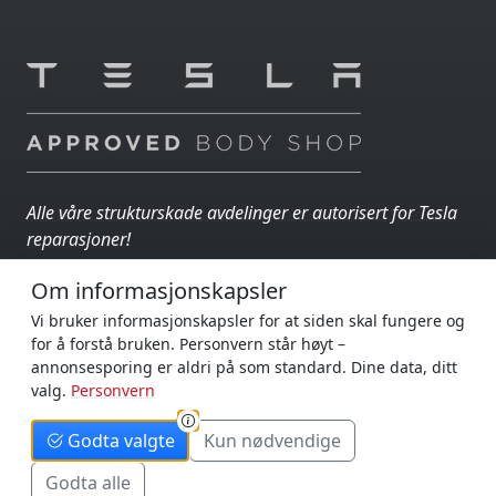
Alle våre strukturskade avdelinger er autorisert for Tesla
reparasjoner!
Om informasjonskapsler
AUTOIN GRUPPEN
En del av
:
Vi bruker informasjonskapsler for at siden skal fungere og
for å forstå bruken. Personvern står høyt –
AutoFrakt
- din biltransportpartner
annonsesporing er aldri på som standard. Dine data, ditt
AutoFlow
- digital innsikt
valg.
Personvern
Godta valgte
Kun nødvendige
Godta alle
©
AutoIn Gruppen
2026