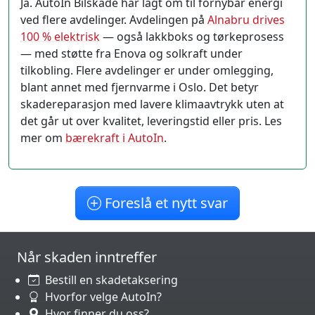
Ja. AutoIn Bilskade har lagt om til fornybar energi
ved flere avdelinger. Avdelingen på
Alnabru drives
100 % elektrisk
— også lakkboks og tørkeprosess
— med støtte fra Enova og solkraft under
tilkobling. Flere avdelinger er under omlegging,
blant annet med fjernvarme i Oslo. Det betyr
skadereparasjon med lavere klimaavtrykk uten at
det går ut over kvalitet, leveringstid eller pris. Les
mer om
bærekraft i AutoIn
.
Foreslå et nytt svar
Når skaden inntreffer
Bestill en skadetaksering
Hvorfor velge AutoIn?
Hvor finner du oss?