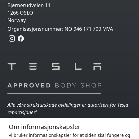
Bjørnerudveien 11
1266 OSLO
Norway
Organisasjonsnummer: NO 946 171 700 MVA
Alle våre strukturskade avdelinger er autorisert for Tesla
reparasjoner!
Om informasjonskapsler
AUTOIN GRUPPEN
En del av
:
Vi bruker informasjonskapsler for at siden skal fungere og